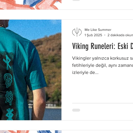
süreçlerinde destekleyici olu
Me Like Summer
2 dakikada oku
1 Şub 2025
Viking Runeleri: Eski 
Vikingler yalnızca korkusuz s
fetihleriyle değil, aynı zaman
izleriyle de...