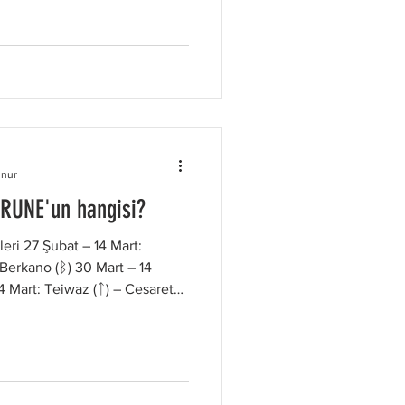
taşır. Değişime kolay uyum
cesaretle yaklaşırlar. 14 Nisan
lik ve İş Birliği Mannaz, insan
unur
 RUNE'un hangisi?
eri 27 Şubat – 14 Mart:
 Berkano (ᛒ) 30 Mart – 14
4 Mart: Teiwaz (ᛏ) – Cesaret
rarlılığı simgeler. Bu
iyle zorlukların üstesinden
gücüne sahiptir. 14 Mart – 30
me ve Büyüme Berkano,
emsil eder. Bu rune, değişim