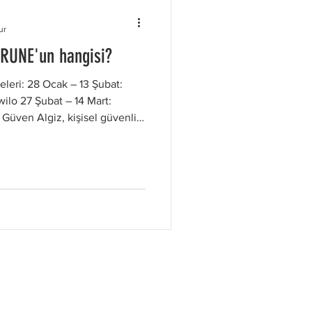
ur
 RUNE'un hangisi?
leri: 28 Ocak – 13 Şubat:
wilo 27 Şubat – 14 Mart:
Güven Algiz, kişisel güvenliği
ar, bu rune ile hayatlarındaki
üven arayışındadır. Aynı
 cesaret verir. Sowilo (ᛋ) –
e gücün simgesidir. Şubat
 güçlerini keşfeder ve
saret