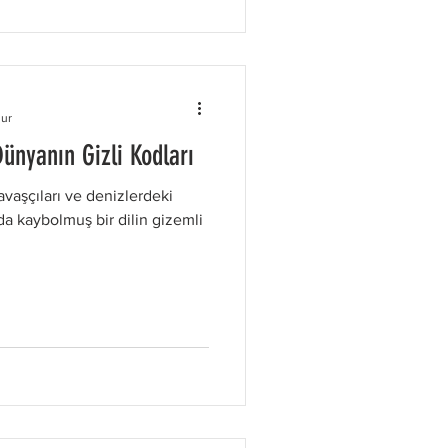
p, gelişim ve
nur
Dünyanın Gizli Kodları
avaşçıları ve denizlerdeki
da kaybolmuş bir dilin gizemli