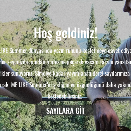
Hoş geldiniz!
LIKE Summer dünyasında yazın ruhunu keşfetmeye davet ediyo
Her sayımızda, modanın ötesine geçerek yaşam tarzını yansıta
rikler sunuyoruz. Şimdiye kadar yayımlanan dergi sayılarımıza
arak, ME LIKE Summer’ın şıklığını ve özgünlüğünü daha yakın
keşfedebilirsiniz.
SAYILARA GİT