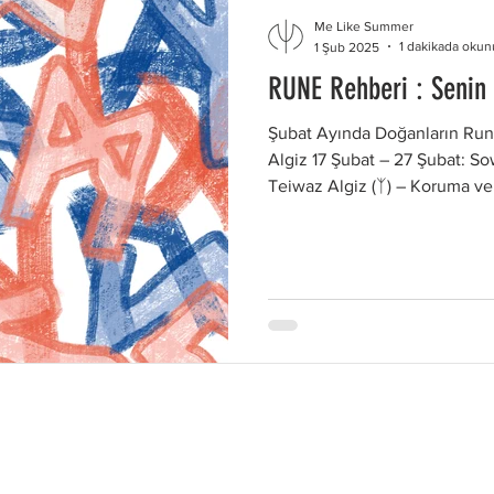
Me Like Summer
1 dakikada okun
1 Şub 2025
RUNE Rehberi : Senin
Şubat Ayında Doğanların Rune
Algiz 17 Şubat – 27 Şubat: So
Teiwaz Algiz (ᛉ) – Koruma ve 
simgeler. Şubat ayında doğanl
zorluklara karşı korunma ve g
zamanda yeni başlangıçlar için
Zafer ve Güç Sowilo, zafer v
doğumlular, bu rune ile içsel
engelleri aşma konusunda ce