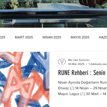
025
MART 2025
NİSAN 2025
MAYIS 2025
HAZİ
25
EYLÜL 2025
EKİM 2025
KASIM 2025
ARALI
Me Like Summer
30 Mar 2025
1 dakikada ok
RUNE Rehberi : Senin
MART 2026
Nisan Ayında Doğanların Rune
Ehwaz (ᛇ) 14 Nisan – 29 Nisan
Mayıs: Laguz (ᛚ) 30 Mart – 1
Hareket Ehwaz, ilerleme ve 
dönemde doğanlar, hayatları