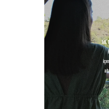
ME 
içe
at