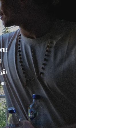
ruz.
n
 göz
dan