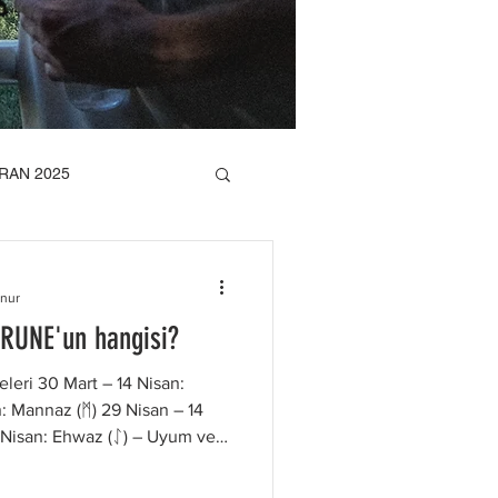
RAN 2025
K 2025
RUNE
unur
 RUNE'un hangisi?
leri 30 Mart – 14 Nisan:
: Mannaz (ᛗ) 29 Nisan – 14
4 Nisan: Ehwaz (ᛇ) – Uyum ve
uyumun simgesidir. Bu
nda denge kurarak, gelişime