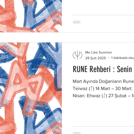
ve yolculuklara açık bir ruh 
sağlarlar ve yeni deneyimlere 
– 29 Nisan: Mannaz (ᛗ) – Bilge
doğasını ve toplumsal bağları
Me Like Summer
1 dakikada ok
28 Şub 2025
RUNE Rehberi : Senin
Mart Ayında Doğanların Runel
Teiwaz (ᛏ) 14 Mart – 30 Mart:
Nisan: Ehwaz (ᛇ) 27 Şubat – 1
ve Adalet Teiwaz, adalet ve ka
dönemde doğanlar, cesaretler
gelir ve doğru olanı savunma 
Mart: Berkano (ᛒ) – Yenilen
yeniden doğuş ve büyümeyi t