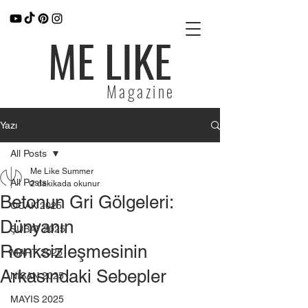
ME LIKE
Magazine
Yazı
All Posts
Me Like Summer
All Posts
2 dakikada okunur
Betonun Gri Gölgeleri:
OCAK 2025
Dünyanın
ŞUBAT 2025
Renksizleşmesinin
MART 2025
Arkasındaki Sebepler
NİSAN 2025
MAYIS 2025