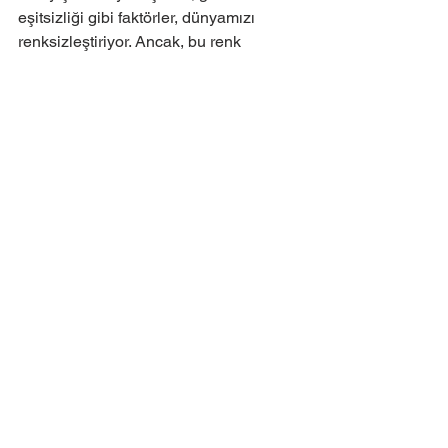
eşitsizliği gibi faktörler, dünyamızı 
renksizleştiriyor. Ancak, bu renk 
kaybının farkına vararak, yaşam 
alanlarımızı ve günlük hayatımızı 
yeniden renklendirmek mümkün. 
Geçmişin renkli dünyasına özlem 
duyan bir toplum olarak, şimdiden daha 
renkli, daha estetik bir yaşam için 
adımlar atmak önemli bir başlangıç 
olacaktır.
#Renksizleşme
#Betonlaşma
#Minimalizm
#Şehirleşme
#DoğalYaşam
#ModaTrendi
NİSAN 2025
Hepsini Gör
Son Yazılar