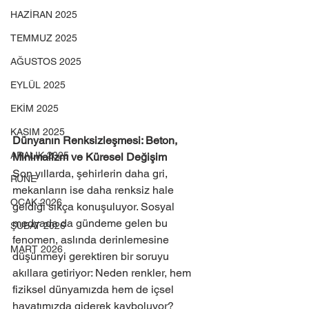
HAZİRAN 2025
TEMMUZ 2025
AĞUSTOS 2025
EYLÜL 2025
EKİM 2025
KASIM 2025
Dünyanın Renksizleşmesi: Beton, 
ARALIK 2025
Minimalizm ve Küresel Değişim
Son yıllarda, şehirlerin daha gri, 
RUNE
mekanların ise daha renksiz hale 
OCAK 2026
geldiği sıkça konuşuluyor. Sosyal 
medyada da gündeme gelen bu 
ŞUBAT 2026
fenomen, aslında derinlemesine 
MART 2026
düşünmeyi gerektiren bir soruyu 
akıllara getiriyor: Neden renkler, hem 
fiziksel dünyamızda hem de içsel 
hayatımızda giderek kayboluyor?