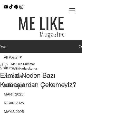
ME LIKE
Magazine
Yazı
All Posts
Me Like Summer
All Posts
1 dakikada okunur
Elimizi Neden Bazı
OCAK 2025
Kumaşlardan Çekemeyiz?
ŞUBAT 2025
MART 2025
NİSAN 2025
MAYIS 2025