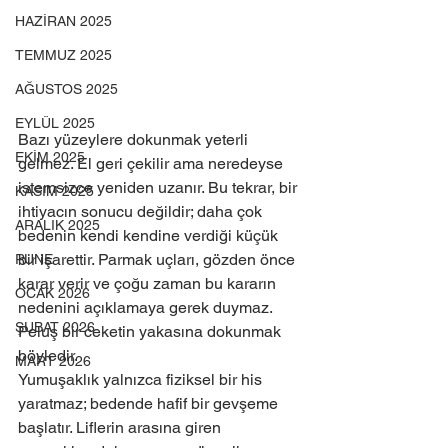
HAZİRAN 2025
TEMMUZ 2025
AĞUSTOS 2025
EYLÜL 2025
Bazı yüzeylere dokunmak yeterli 
EKİM 2025
gelmez. El geri çekilir ama neredeyse 
istemsizce yeniden uzanır. Bu tekrar, bir 
KASIM 2025
ihtiyacın sonucu değildir; daha çok 
ARALIK 2025
bedenin kendi kendine verdiği küçük 
bir işarettir. Parmak uçları, gözden önce 
RUNE
karar verir ve çoğu zaman bu kararın 
OCAK 2026
nedenini açıklamaya gerek duymaz. 
ŞUBAT 2026
Peluş bir ceketin yakasına dokunmak 
böyledir. 
MART 2026
Yumuşaklık yalnızca fiziksel bir his 
yaratmaz; bedende hafif bir gevşeme 
başlatır. Liflerin arasına giren 