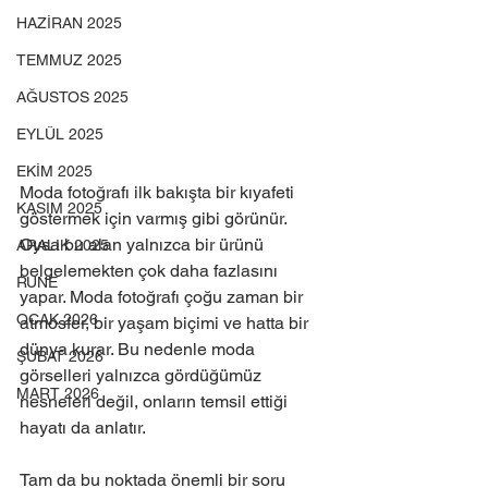
HAZİRAN 2025
TEMMUZ 2025
AĞUSTOS 2025
EYLÜL 2025
EKİM 2025
Moda fotoğrafı ilk bakışta bir kıyafeti 
KASIM 2025
göstermek için varmış gibi görünür. 
Oysa bu alan yalnızca bir ürünü 
ARALIK 2025
belgelemekten çok daha fazlasını 
RUNE
yapar. Moda fotoğrafı çoğu zaman bir 
OCAK 2026
atmosfer, bir yaşam biçimi ve hatta bir 
dünya kurar. Bu nedenle moda 
ŞUBAT 2026
görselleri yalnızca gördüğümüz 
MART 2026
nesneleri değil, onların temsil ettiği 
hayatı da anlatır.
Tam da bu noktada önemli bir soru 