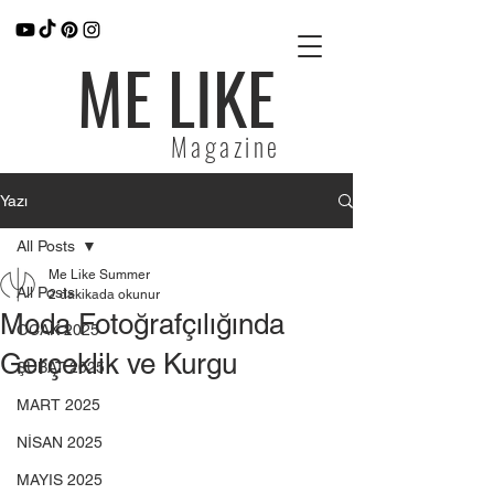
ME LIKE
Magazine
Yazı
All Posts
Me Like Summer
All Posts
2 dakikada okunur
Moda Fotoğrafçılığında
OCAK 2025
Gerçeklik ve Kurgu
ŞUBAT 2025
MART 2025
NİSAN 2025
MAYIS 2025