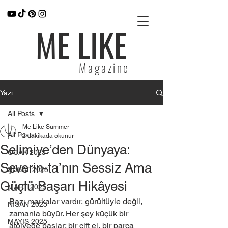
ME LIKE
Magazine
Yazı
All Posts
Me Like Summer
All Posts
2 dakikada okunur
Selimiye’den Dünyaya:
OCAK 2025
Severin-ta’nın Sessiz Ama
ŞUBAT 2025
Güçlü Başarı Hikâyesi
MART 2025
Bazı markalar vardır, gürültüyle değil, 
NİSAN 2025
zamanla büyür. Her şey küçük bir 
MAYIS 2025
atölyede başlar; bir çift el, bir parça 