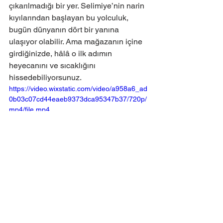
çıkarılmadığı bir yer. Selimiye’nin narin 
kıyılarından başlayan bu yolculuk, 
bugün dünyanın dört bir yanına 
ulaşıyor olabilir. Ama mağazanın içine 
girdiğinizde, hâlâ o ilk adımın 
heyecanını ve sıcaklığını 
hissedebiliyorsunuz.
https://video.wixstatic.com/video/a958a6_ad
0b03c07cd44eaeb9373dca95347b37/720p/
mp4/file.mp4
TEMMUZ 2025