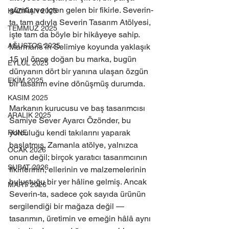
gümüş ve içten gelen bir fikirle. Severin-
HAZİRAN 2025
ta, tam adıyla Severin Tasarım Atölyesi, 
TEMMUZ 2025
işte tam da böyle bir hikâyeye sahip. 
AĞUSTOS 2025
Marmaris’in Selimiye koyunda yaklaşık 
15 yıl önce doğan bu marka, bugün 
EYLÜL 2025
dünyanın dört bir yanına ulaşan özgün 
EKİM 2025
bir tasarım evine dönüşmüş durumda.
KASIM 2025
Markanın kurucusu ve baş tasarımcısı 
ARALIK 2025
Samiye Sever Ayarcı Özönder, bu 
yolculuğu kendi takılarını yaparak 
RUNE
başlatmış. Zamanla atölye, yalnızca 
OCAK 2026
onun değil; birçok yaratıcı tasarımcının 
ŞUBAT 2026
fikirlerinin, ellerinin ve malzemelerinin 
buluştuğu bir yer hâline gelmiş. Ancak 
MART 2026
Severin-ta, sadece çok sayıda ürünün 
sergilendiği bir mağaza değil — 
tasarımın, üretimin ve emeğin hâlâ aynı 