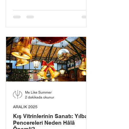
Dışarıda keskin bir soğuk vardır, ama
içerideki sıcaklık yalnızca kaloriferden
değil—ışığın kutsandığı kadim bir kültürden
gelir.
Me Like Summer
2 dakikada okunur
ARALIK 2025
Kış Vitrinlerinin Sanatı: Yılbaşı
Pencereleri Neden Hâlâ