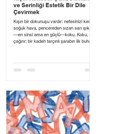
ve Serinliği Estetik Bir Dile
Çevirmek
Kışın bir dokunuşu vardır: nefesinizi kesen
soğuk hava, pencereden sızan sarı ışık ve
—en sinsi ama en güçlü—koku. Koku, anı
çağırır; bir kadeh tarçınlı şarabın ilk buharı,
odun sobasının kurumaya başlayan
dumanı, yeni kesilmiş çam dalının
reçinesi… Kuzeyin kışı bu unsurları bir
araya getirir ve ortaya hem nostaljik hem
çağdaş bir palet çıkar: çamın reçinesi,
sedirin kuru tatlılığı, tarçının sıcaklığı,
tütünün dumanlı derinliği ve karın kendine
has, hafif “metalik” serinliği.