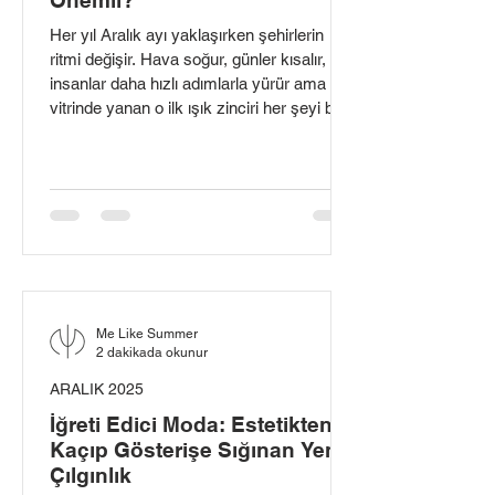
Önemli?
Her yıl Aralık ayı yaklaşırken şehirlerin
ritmi değişir. Hava soğur, günler kısalır,
insanlar daha hızlı adımlarla yürür ama
vitrinde yanan o ilk ışık zinciri her şeyi bir
anda yumuşatır. Yılbaşı vitrinleri, modern
şehir yaşamının en romantik, en teatral ve
en kolektif deneyimlerinden biri olarak hâlâ
gücünü koruyor. Bir markayı “sadece
mağaza” olmaktan çıkarıp, şehrin
hafızasına işleyen bir masal anlatıcısına
dönüştürüyor.
Me Like Summer
2 dakikada okunur
ARALIK 2025
İğreti Edici Moda: Estetikten
Kaçıp Gösterişe Sığınan Yeni
Çılgınlık