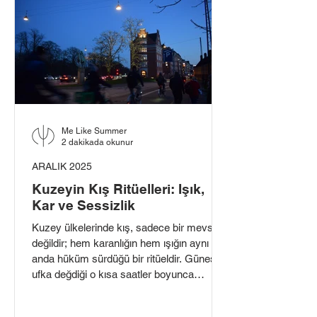
Me Like Summer
2 dakikada okunur
ARALIK 2025
Kuzeyin Kış Ritüelleri: Işık,
Kar ve Sessizlik
Kuzey ülkelerinde kış, sadece bir mevsim
değildir; hem karanlığın hem ışığın aynı
anda hüküm sürdüğü bir ritüeldir. Güneşin
ufka değdiği o kısa saatler boyunca
sokaklar soluk bir maviye bürünürken,
evlerin içi sarı bir mum ışığıyla parıldar.